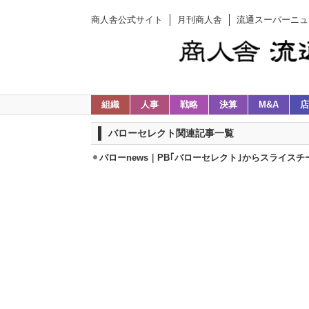
商人舎公式サイト
月刊商人舎
流通スーパーニュ
組織
人事
戦略
決算
M&A
店
バローセレクト関連記事一覧
バローnews｜PB｢バローセレクト｣からスライスチ