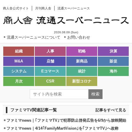
商人舎公式サイト
月刊商人舎
流通スーパーニュース
2026.08.09 (Sun)
流通スーパーニュースについて
お問い合わせ
組織
人事
戦略
決算
M&A
店舗
新商品
販促
システム
Eコマース
統計
海外
月次
CSR
新型コロナ
ファミマTV関連記事一覧
記事をすべて見る
ファミマnews｜｢ファミマTV｣で犯罪防止啓発広告を6/9から放映開始
ファミマnews｜4/14｢FamilyMartVision｣を｢ファミマTV｣へ改称