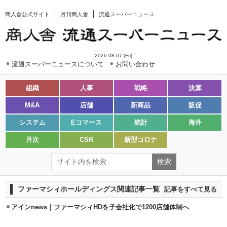
商人舎公式サイト
月刊商人舎
流通スーパーニュース
2026.08.07 (Fri)
流通スーパーニュースについて
お問い合わせ
組織
人事
戦略
決算
M&A
店舗
新商品
販促
システム
Eコマース
統計
海外
月次
CSR
新型コロナ
ファーマシィホールディングス関連記事一覧
記事をすべて見る
アインnews｜ファーマシィHDを子会社化で1200店舗体制へ