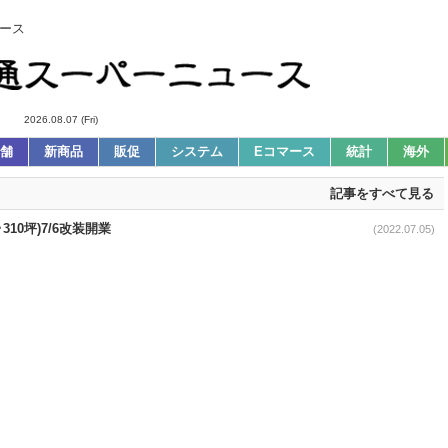
ース
2026.08.07 (Fri)
舗
新商品
販促
システム
Eコマース
統計
海外
記事をすべて見る
10坪)7/6改装開業
(2022.07.05)