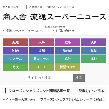
商人舎公式サイト
月刊商人舎
流通スーパーニュース
2026.08.10 (Mon)
流通スーパーニュースについて
お問い合わせ
組織
人事
戦略
決算
M&A
店舗
新商品
販促
システム
Eコマース
統計
海外
月次
CSR
新型コロナ
フローズンシェフズレシピ関連記事一覧
記事をすべて見る
イトーヨーカ堂news｜｢フローズンシェフズレシピ｣シリーズに20品目登場