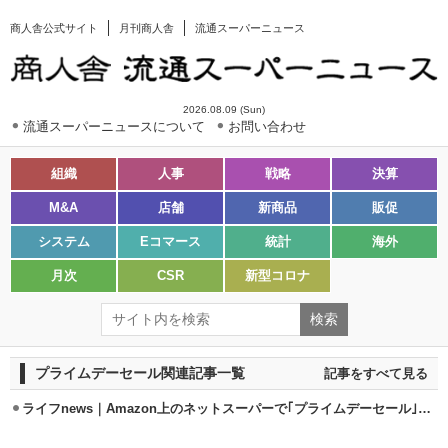
商人舎公式サイト
月刊商人舎
流通スーパーニュース
2026.08.09 (Sun)
流通スーパーニュースについて
お問い合わせ
組織
人事
戦略
決算
M&A
店舗
新商品
販促
システム
Eコマース
統計
海外
月次
CSR
新型コロナ
プライムデーセール関連記事一覧
記事をすべて見る
ライフnews｜Amazon上のネットスーパーで｢プライムデーセール｣開催