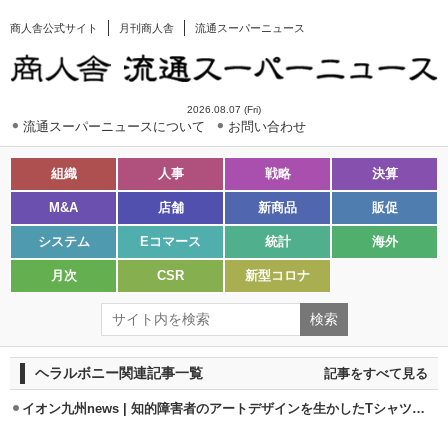
商人舎公式サイト
月刊商人舎
流通スーパーニュース
2026.08.07 (Fri)
流通スーパーニュースについて
お問い合わせ
組織
人事
戦略
決算
M&A
店舗
新商品
販促
システム
Eコマース
統計
海外
月次
CSR
新型コロナ
ヘラルボニー関連記事一覧
記事をすべて見る
イオン九州news | 知的障害者のアートデザインを生かしたTシャツ販売