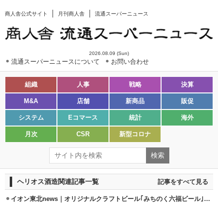
商人舎公式サイト
月刊商人舎
流通スーパーニュース
2026.08.09 (Sun)
流通スーパーニュースについて
お問い合わせ
組織
人事
戦略
決算
M&A
店舗
新商品
販促
システム
Eコマース
統計
海外
月次
CSR
新型コロナ
ヘリオス酒造関連記事一覧
記事をすべて見る
イオン東北news｜オリジナルクラフトビール｢みちのく六福ビール｣12/25発売