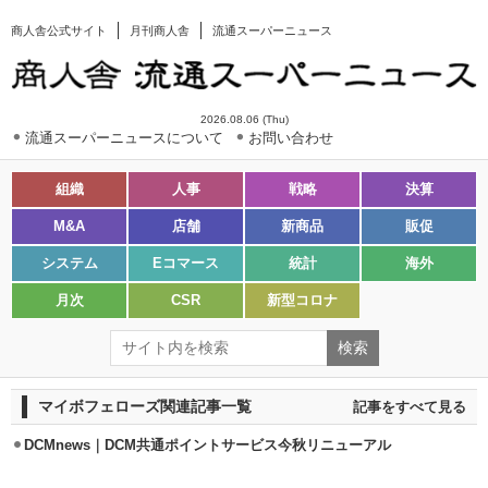
商人舎公式サイト
月刊商人舎
流通スーパーニュース
2026.08.06 (Thu)
流通スーパーニュースについて
お問い合わせ
組織
人事
戦略
決算
M&A
店舗
新商品
販促
システム
Eコマース
統計
海外
月次
CSR
新型コロナ
マイボフェローズ関連記事一覧
記事をすべて見る
DCMnews｜DCM共通ポイントサービス今秋リニューアル