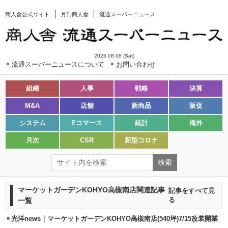
商人舎公式サイト
月刊商人舎
流通スーパーニュース
2026.08.08 (Sat)
流通スーパーニュースについて
お問い合わせ
組織
人事
戦略
決算
M&A
店舗
新商品
販促
システム
Eコマース
統計
海外
月次
CSR
新型コロナ
マーケットガーデンKOHYO高槻南店関連記事
記事をすべて見
一覧
る
光洋news｜マーケットガーデンKOHYO高槻南店(540坪)7/15改装開業