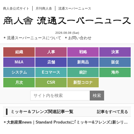
商人舎公式サイト
月刊商人舎
流通スーパーニュース
2026.08.08 (Sat)
流通スーパーニュースについて
お問い合わせ
組織
人事
戦略
決算
M&A
店舗
新商品
販促
システム
Eコマース
統計
海外
月次
CSR
新型コロナ
ミッキー＆フレンズ関連記事一覧
記事をすべて見る
大創産業news｜Standard Productsに｢ミッキー&フレンズ｣新シリーズ登場