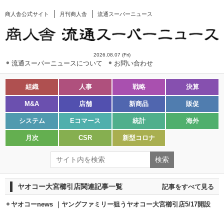
商人舎公式サイト
月刊商人舎
流通スーパーニュース
2026.08.07 (Fri)
流通スーパーニュースについて
お問い合わせ
組織
人事
戦略
決算
M&A
店舗
新商品
販促
システム
Eコマース
統計
海外
月次
CSR
新型コロナ
ヤオコー大宮櫛引店関連記事一覧
記事をすべて見る
ヤオコーnews ｜ヤングファミリー狙うヤオコー大宮櫛引店5/17開設