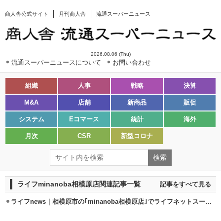
商人舎公式サイト
月刊商人舎
流通スーパーニュース
2026.08.06 (Thu)
流通スーパーニュースについて
お問い合わせ
組織
人事
戦略
決算
M&A
店舗
新商品
販促
システム
Eコマース
統計
海外
月次
CSR
新型コロナ
ライフminanoba相模原店関連記事一覧
記事をすべて見る
ライフnews｜相模原市の｢minanoba相模原店｣でライフネットスーパー開始