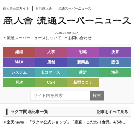
商人舎公式サイト
月刊商人舎
流通スーパーニュース
2026.08.09 (Sun)
流通スーパーニュースについて
お問い合わせ
組織
人事
戦略
決算
M&A
店舗
新商品
販促
システム
Eコマース
統計
海外
月次
CSR
新型コロナ
ラクマ関連記事一覧
記事をすべて見る
楽天news｜「ラクマ公式ショップ」「産直・こだわり食品」4/5本格提供開始