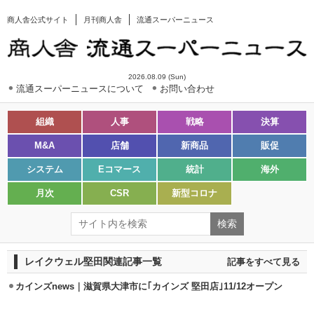
商人舎公式サイト
月刊商人舎
流通スーパーニュース
2026.08.09 (Sun)
流通スーパーニュースについて
お問い合わせ
組織
人事
戦略
決算
M&A
店舗
新商品
販促
システム
Eコマース
統計
海外
月次
CSR
新型コロナ
レイクウェル堅田関連記事一覧
記事をすべて見る
カインズnews｜滋賀県大津市に｢カインズ 堅田店｣11/12オープン