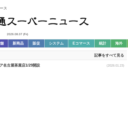
ース
2026.08.07 (Fri)
舗
新商品
販促
システム
Eコマース
統計
海外
記事をすべて見る
ア名古屋茶屋店1/29開設
(2026.01.23)