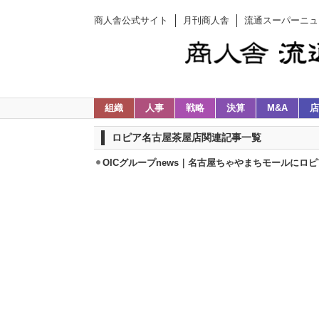
商人舎公式サイト
月刊商人舎
流通スーパーニュ
組織
人事
戦略
決算
M&A
店
ロピア名古屋茶屋店関連記事一覧
OICグループnews｜名古屋ちゃやまちモールにロピ