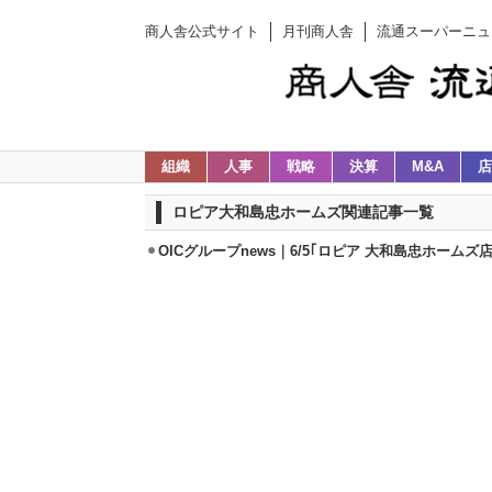
商人舎公式サイト
月刊商人舎
流通スーパーニュ
組織
人事
戦略
決算
M&A
店
ロピア大和島忠ホームズ関連記事一覧
OICグループnews｜6/5｢ロピア 大和島忠ホームズ