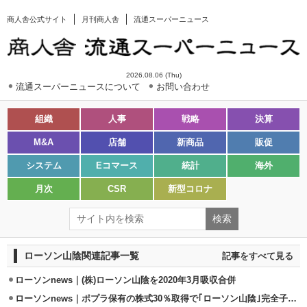
商人舎公式サイト
月刊商人舎
流通スーパーニュース
2026.08.06 (Thu)
流通スーパーニュースについて
お問い合わせ
組織
人事
戦略
決算
M&A
店舗
新商品
販促
システム
Eコマース
統計
海外
月次
CSR
新型コロナ
ローソン山陰関連記事一覧
記事をすべて見る
ローソンnews｜(株)ローソン山陰を2020年3月吸収合併
ローソンnews｜ポプラ保有の株式30％取得で｢ローソン山陰｣完全子会社化