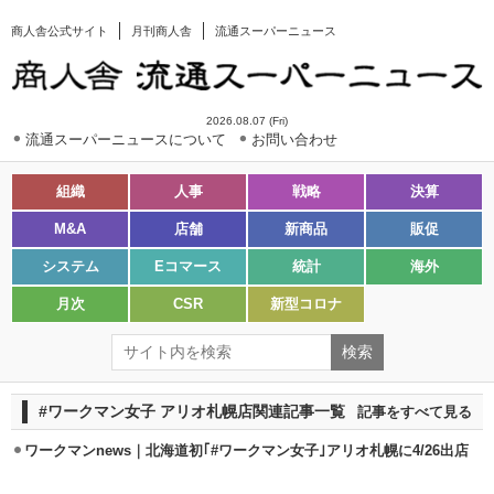
商人舎公式サイト
月刊商人舎
流通スーパーニュース
2026.08.07 (Fri)
流通スーパーニュースについて
お問い合わせ
組織
人事
戦略
決算
M&A
店舗
新商品
販促
システム
Eコマース
統計
海外
月次
CSR
新型コロナ
#ワークマン女子 アリオ札幌店関連記事一覧
記事をすべて見る
ワークマンnews｜北海道初｢#ワークマン女子｣アリオ札幌に4/26出店