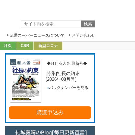
流通スーパーニュースについて
お問い合わせ
月次
CSR
新型コロナ
◆月刊商人舎 最新号◆
[特集]社長の約束
(2026年08月号)
バックナンバーを見る
購読申込み