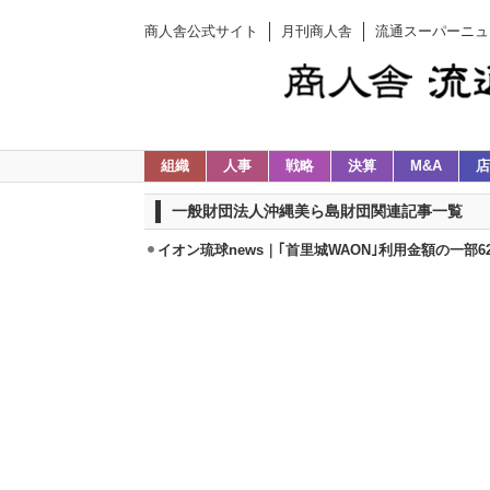
商人舎公式サイト
月刊商人舎
流通スーパーニュ
組織
人事
戦略
決算
M&A
店
一般財団法人沖縄美ら島財団関連記事一覧
イオン琉球news｜｢首里城WAON｣利用金額の一部6