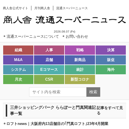
商人舎公式サイト
月刊商人舎
流通スーパーニュース
2026.08.07 (Fri)
流通スーパーニュースについて
お問い合わせ
組織
人事
戦略
決算
M&A
店舗
新商品
販促
システム
Eコマース
統計
海外
月次
CSR
新型コロナ
三井ショッピングパーク ららぽーと門真関連記
記事をすべて見
事一覧
る
ロフトnews｜大阪府内13店舗目の｢門真ロフト｣23年4月開業