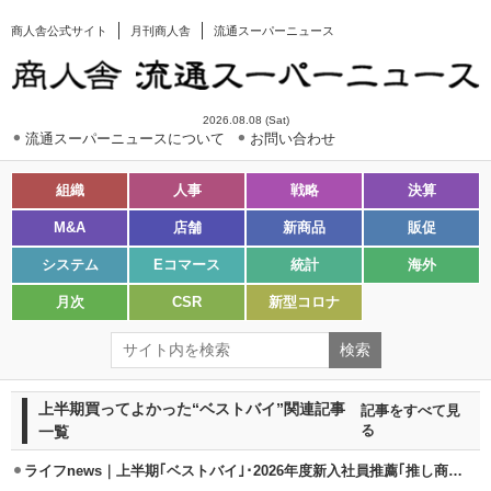
商人舎公式サイト
月刊商人舎
流通スーパーニュース
2026.08.08 (Sat)
流通スーパーニュースについて
お問い合わせ
組織
人事
戦略
決算
M&A
店舗
新商品
販促
システム
Eコマース
統計
海外
月次
CSR
新型コロナ
上半期買ってよかった“ベストバイ”関連記事
記事をすべて見
一覧
る
ライフnews｜上半期｢ベストバイ｣･2026年度新入社員推薦｢推し商品｣紹介