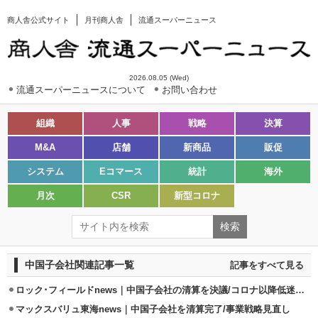
商人舎公式サイト
月刊商人舎
流通スーパーニュース
2026.08.05 (Wed)
流通スーパーニュースについて
お問い合わせ
組織
人事
戦略
決算
M&A
店舗
新商品
販促
システム
Eコマース
統計
海外
月次
CSR
新型コロナ
中国子会社関連記事一覧
記事をすべて見る
ロック･フィールドnews｜中国子会社の清算を決議/コロナ以降低迷続く
マックスバリュ東海news｜中国子会社を清算完了/事業戦略見直し