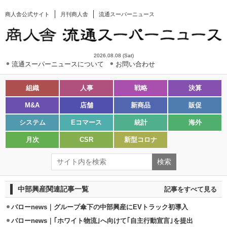
商人舎公式サイト
月刊商人舎
流通スーパーニュース
2026.08.08 (Sat)
流通スーパーニュースについて
お問い合わせ
組織
人事
戦略
決算
M&A
店舗
新商品
販促
システム
Eコマース
統計
海外
月次
CSR
新型コロナ
中部興産関連記事一覧
記事をすべて見る
バローnews｜グループ傘下の中部興産にEVトラック初導入
バローnews｜｢ホワイト物流｣へ向けて｢自主行動宣言｣を提出