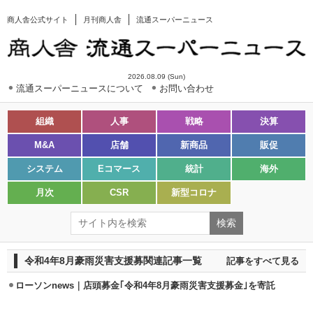
商人舎公式サイト
月刊商人舎
流通スーパーニュース
2026.08.09 (Sun)
流通スーパーニュースについて
お問い合わせ
組織
人事
戦略
決算
M&A
店舗
新商品
販促
システム
Eコマース
統計
海外
月次
CSR
新型コロナ
令和4年8月豪雨災害支援募関連記事一覧
記事をすべて見る
ローソンnews｜店頭募金｢令和4年8月豪雨災害支援募金｣を寄託