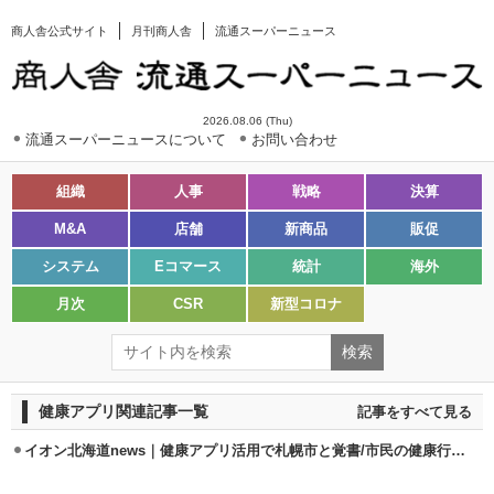
商人舎公式サイト
月刊商人舎
流通スーパーニュース
2026.08.06 (Thu)
流通スーパーニュースについて
お問い合わせ
組織
人事
戦略
決算
M&A
店舗
新商品
販促
システム
Eコマース
統計
海外
月次
CSR
新型コロナ
健康アプリ関連記事一覧
記事をすべて見る
イオン北海道news｜健康アプリ活用で札幌市と覚書/市民の健康行動を支援