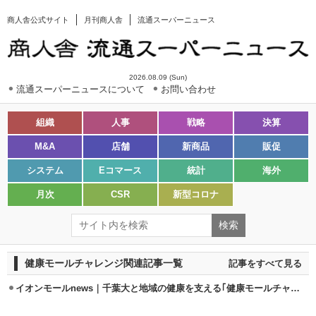
商人舎公式サイト
月刊商人舎
流通スーパーニュース
2026.08.09 (Sun)
流通スーパーニュースについて
お問い合わせ
組織
人事
戦略
決算
M&A
店舗
新商品
販促
システム
Eコマース
統計
海外
月次
CSR
新型コロナ
健康モールチャレンジ関連記事一覧
記事をすべて見る
イオンモールnews｜千葉大と地域の健康を支える｢健康モールチャレンジ｣開始