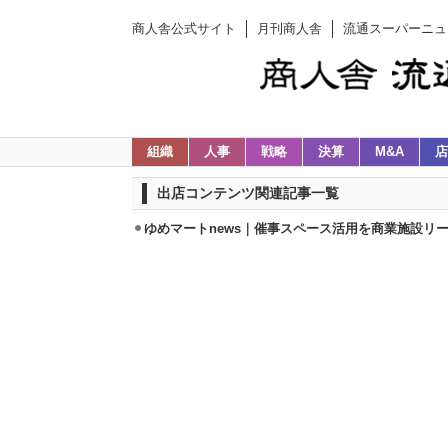
商人舎公式サイト
月刊商人舎
流通スーパーニュ
組織
人事
戦略
決算
M&A
店
出店コンテンツ関連記事一覧
ゆめマートnews｜催事スペース活用を商業施設リ