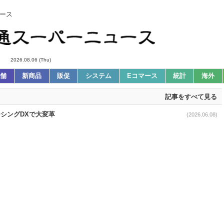
ース
2026.08.06 (Thu)
舗
新商品
販促
システム
Eコマース
統計
海外
記事をすべて見る
ーシングDXで大変革
(2026.06.08)