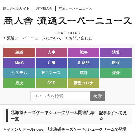
商人舎公式サイト
月刊商人舎
流通スーパーニュース
2026.08.08 (Sat)
流通スーパーニュースについて
お問い合わせ
組織
人事
戦略
決算
M&A
店舗
新商品
販促
システム
Eコマース
統計
海外
月次
CSR
新型コロナ
北海道チーズケーキシュークリーム関連記事
記事をすべて見
一覧
る
イオンリテールnews｜｢北海道チーズケーキ｣シュークリームで登場