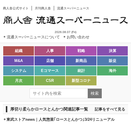
商人舎公式サイト
月刊商人舎
流通スーパーニュース
2026.08.07 (Fri)
流通スーパーニュースについて
お問い合わせ
組織
人事
戦略
決算
M&A
店舗
新商品
販促
システム
Eコマース
統計
海外
月次
CSR
新型コロナ
厚切り柔らかロースとんかつ関連記事一覧
記事をすべて見る
東武ストアnews｜人気惣菜｢ロースとんかつ｣3/24リニューアル