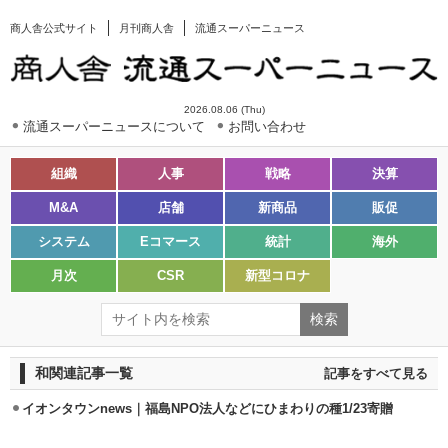
商人舎公式サイト
月刊商人舎
流通スーパーニュース
2026.08.06 (Thu)
流通スーパーニュースについて
お問い合わせ
組織
人事
戦略
決算
M&A
店舗
新商品
販促
システム
Eコマース
統計
海外
月次
CSR
新型コロナ
和関連記事一覧
記事をすべて見る
イオンタウンnews｜福島NPO法人などにひまわりの種1/23寄贈