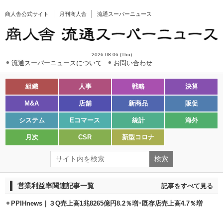
商人舎公式サイト
月刊商人舎
流通スーパーニュース
2026.08.06 (Thu)
流通スーパーニュースについて
お問い合わせ
組織
人事
戦略
決算
M&A
店舗
新商品
販促
システム
Eコマース
統計
海外
月次
CSR
新型コロナ
営業利益率関連記事一覧
記事をすべて見る
PPIHnews｜３Q売上高1兆8265億円8.2％増･既存店売上高4.7％増