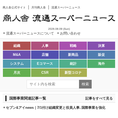
商人舎公式サイト
月刊商人舎
流通スーパーニュース
2026.08.09 (Sun)
流通スーパーニュースについて
お問い合わせ
組織
人事
戦略
決算
M&A
店舗
新商品
販促
システム
Eコマース
統計
海外
月次
CSR
新型コロナ
国際事業関連記事一覧
記事をすべて見る
セブン&アイnews｜7/1付け組織変更と役員人事､国際事業を強化