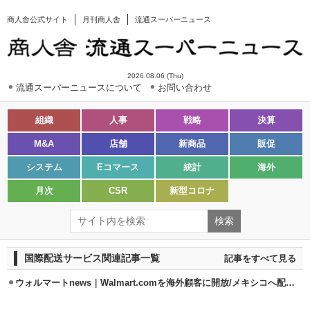
商人舎公式サイト
月刊商人舎
流通スーパーニュース
2026.08.06 (Thu)
流通スーパーニュースについて
お問い合わせ
組織
人事
戦略
決算
M&A
店舗
新商品
販促
システム
Eコマース
統計
海外
月次
CSR
新型コロナ
国際配送サービス関連記事一覧
記事をすべて見る
ウォルマートnews｜Walmart.comを海外顧客に開放/メキシコへ配送開始