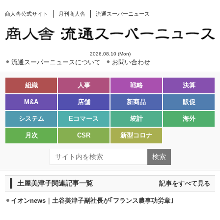
商人舎公式サイト
月刊商人舎
流通スーパーニュース
2026.08.10 (Mon)
流通スーパーニュースについて
お問い合わせ
組織
人事
戦略
決算
M&A
店舗
新商品
販促
システム
Eコマース
統計
海外
月次
CSR
新型コロナ
土屋美津子関連記事一覧
記事をすべて見る
イオンnews｜土谷美津子副社長が｢フランス農事功労章｣