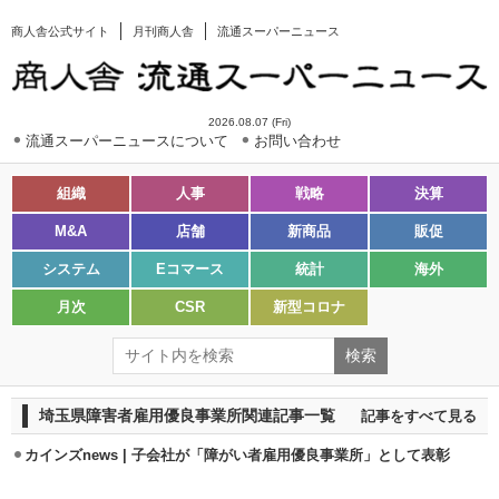
商人舎公式サイト
月刊商人舎
流通スーパーニュース
2026.08.07 (Fri)
流通スーパーニュースについて
お問い合わせ
組織
人事
戦略
決算
M&A
店舗
新商品
販促
システム
Eコマース
統計
海外
月次
CSR
新型コロナ
埼玉県障害者雇用優良事業所関連記事一覧
記事をすべて見る
カインズnews | 子会社が「障がい者雇用優良事業所」として表彰