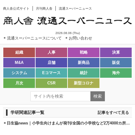
商人舎公式サイト
月刊商人舎
流通スーパーニュース
2026.08.06 (Thu)
流通スーパーニュースについて
お問い合わせ
組織
人事
戦略
決算
M&A
店舗
新商品
販促
システム
Eコマース
統計
海外
月次
CSR
新型コロナ
学研関連記事一覧
記事をすべて見る
日生協news｜小学生向けまんが発刊/全国の小学校など2万4000カ所に配布