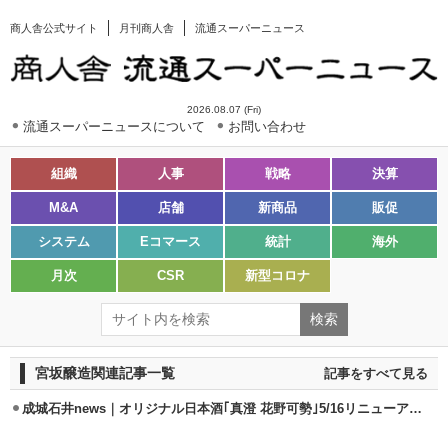
商人舎公式サイト
月刊商人舎
流通スーパーニュース
2026.08.07 (Fri)
流通スーパーニュースについて
お問い合わせ
組織
人事
戦略
決算
M&A
店舗
新商品
販促
システム
Eコマース
統計
海外
月次
CSR
新型コロナ
宮坂醸造関連記事一覧
記事をすべて見る
成城石井news｜オリジナル日本酒｢真澄 花野可勢｣5/16リニューアル発売