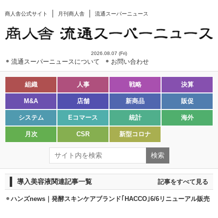
商人舎公式サイト
月刊商人舎
流通スーパーニュース
2026.08.07 (Fri)
流通スーパーニュースについて
お問い合わせ
組織
人事
戦略
決算
M&A
店舗
新商品
販促
システム
Eコマース
統計
海外
月次
CSR
新型コロナ
導入美容液関連記事一覧
記事をすべて見る
ハンズnews｜発酵スキンケアブランド｢HACCO｣6/6リニューアル販売