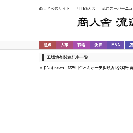
商人舎公式サイト
月刊商人舎
流通スーパーニュ
組織
人事
戦略
決算
M&A
店
工場地帯関連記事一覧
ドンキnews｜6/25｢ドン･キホーテ浜野店｣を移転･