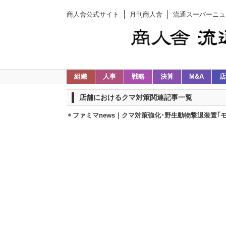
商人舎公式サイト
月刊商人舎
流通スーパーニュ
組織
人事
戦略
決算
M&A
店
店舗におけるクマ対策関連記事一覧
ファミマnews｜クマ対策強化･野生動物撃退装置｢