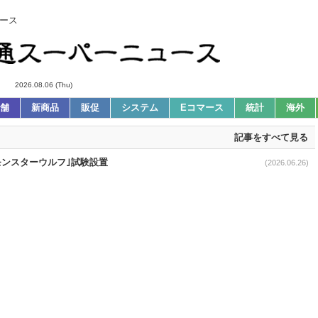
ース
2026.08.06 (Thu)
舗
新商品
販促
システム
Eコマース
統計
海外
記事をすべて見る
モンスターウルフ｣試験設置
(2026.06.26)