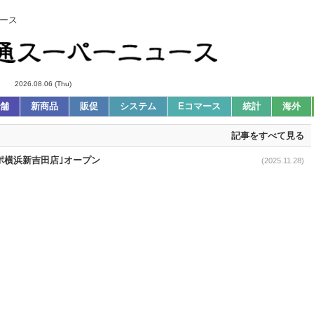
ース
2026.08.06 (Thu)
舗
新商品
販促
システム
Eコマース
統計
海外
記事をすべて見る
デポ横浜新吉田店｣オープン
(2025.11.28)