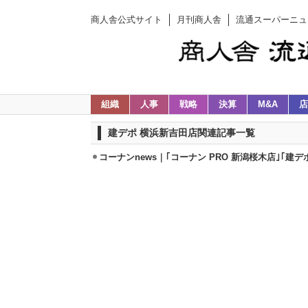
商人舎公式サイト
月刊商人舎
流通スーパーニュ
組織
人事
戦略
決算
M&A
店
建デポ 横浜新吉田店関連記事一覧
コーナンnews｜｢コーナン PRO 新潟桜木店｣｢建