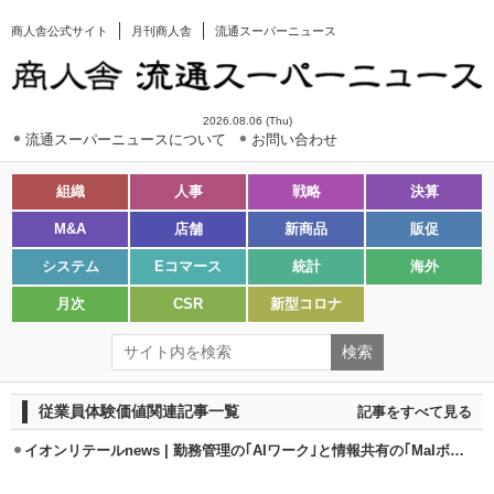
商人舎公式サイト
月刊商人舎
流通スーパーニュース
2026.08.06 (Thu)
流通スーパーニュースについて
お問い合わせ
組織
人事
戦略
決算
M&A
店舗
新商品
販促
システム
Eコマース
統計
海外
月次
CSR
新型コロナ
従業員体験価値関連記事一覧
記事をすべて見る
イオンリテールnews | 勤務管理の｢AIワーク｣と情報共有の｢MaIボード｣活用