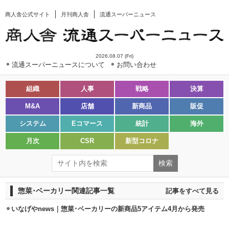
商人舎公式サイト
月刊商人舎
流通スーパーニュース
2026.08.07 (Fri)
流通スーパーニュースについて
お問い合わせ
組織
人事
戦略
決算
M&A
店舗
新商品
販促
システム
Eコマース
統計
海外
月次
CSR
新型コロナ
惣菜･ベーカリー関連記事一覧
記事をすべて見る
いなげやnews｜惣菜･ベーカリーの新商品5アイテム4月から発売