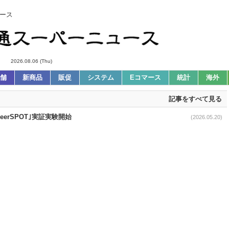
ース
2026.08.06 (Thu)
舗
新商品
販促
システム
Eコマース
統計
海外
記事をすべて見る
erSPOT｣実証実験開始
(2026.05.20)