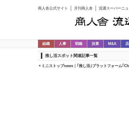
商人舎公式サイト
月刊商人舎
流通スーパーニュ
組織
人事
戦略
決算
M&A
店
推し活スポット関連記事一覧
ミニストップnews｜｢推し活｣プラットフォーム｢Che