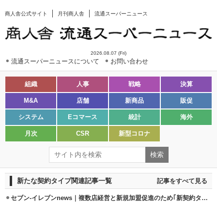
商人舎公式サイト
月刊商人舎
流通スーパーニュース
2026.08.07 (Fri)
流通スーパーニュースについて
お問い合わせ
組織
人事
戦略
決算
M&A
店舗
新商品
販促
システム
Eコマース
統計
海外
月次
CSR
新型コロナ
新たな契約タイプ関連記事一覧
記事をすべて見る
セブン-イレブンnews｜複数店経営と新規加盟促進のため｢新契約タイプ｣策定