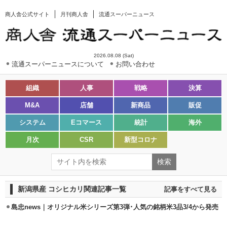
商人舎公式サイト
月刊商人舎
流通スーパーニュース
2026.08.08 (Sat)
流通スーパーニュースについて
お問い合わせ
組織
人事
戦略
決算
M&A
店舗
新商品
販促
システム
Eコマース
統計
海外
月次
CSR
新型コロナ
新潟県産 コシヒカリ関連記事一覧
記事をすべて見る
島忠news｜オリジナル米シリーズ第3弾･人気の銘柄米3品3/4から発売