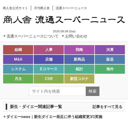
商人舎公式サイト
月刊商人舎
流通スーパーニュース
2026.08.08 (Sat)
流通スーパーニュースについて
お問い合わせ
組織
人事
戦略
決算
M&A
店舗
新商品
販促
システム
Eコマース
統計
海外
月次
CSR
新型コロナ
新生・ダイエー関連記事一覧
記事をすべて見る
ダイエーnews｜新生ダイエー発足に伴う組織変更3/1実施