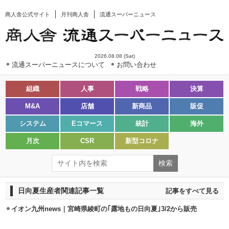
商人舎公式サイト
月刊商人舎
流通スーパーニュース
2026.08.08 (Sat)
流通スーパーニュースについて
お問い合わせ
組織
人事
戦略
決算
M&A
店舗
新商品
販促
システム
Eコマース
統計
海外
月次
CSR
新型コロナ
日向夏生産者関連記事一覧
記事をすべて見る
イオン九州news｜宮崎県綾町の｢露地もの日向夏｣3/2から販売