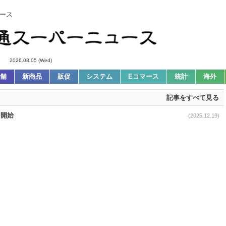
ース
2026.08.05 (Wed)
舗
新商品
販促
システム
Eコマース
統計
海外
記事をすべて見る
を開始
(2025.12.19)