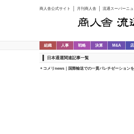
商人舎公式サイト
月刊商人舎
流通スーパーニュ
組織
人事
戦略
決算
M&A
店
日本通運関連記事一覧
コメリnews｜国際輸送での一貫パレチゼーション